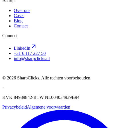
Bedrijf
Over ons
Cases
Blog
Contact
Connect
LinkedIn
+31 6 117 227 50
info@sharpclicks.nl
SharpClicks
©
2026
SharpClicks. Alle rechten voorbehouden.
·
KVK 84939842
·
BTW NL004034939B94
Privacybeleid
Algemene voorwaarden