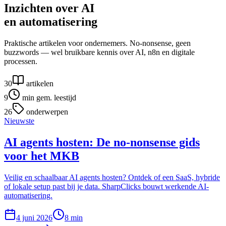
Inzichten over AI
en automatisering
Praktische artikelen voor ondernemers. No-nonsense, geen
buzzwords — wel bruikbare kennis over AI, n8n en digitale
processen.
30
artikelen
9
min gem. leestijd
26
onderwerpen
Nieuwste
AI agents hosten: De no-nonsense gids
voor het MKB
Veilig en schaalbaar AI agents hosten? Ontdek of een SaaS, hybride
of lokale setup past bij je data. SharpClicks bouwt werkende AI-
automatisering.
4 juni 2026
8
min