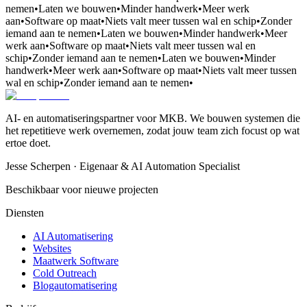
nemen
•
Laten we bouwen
•
Minder handwerk
•
Meer werk
aan
•
Software op maat
•
Niets valt meer tussen wal en schip
•
Zonder
iemand aan te nemen
•
Laten we bouwen
•
Minder handwerk
•
Meer
werk aan
•
Software op maat
•
Niets valt meer tussen wal en
schip
•
Zonder iemand aan te nemen
•
Laten we bouwen
•
Minder
handwerk
•
Meer werk aan
•
Software op maat
•
Niets valt meer tussen
wal en schip
•
Zonder iemand aan te nemen
•
AI- en automatiseringspartner voor MKB. We bouwen systemen die
het repetitieve werk overnemen, zodat jouw team zich focust op wat
ertoe doet.
Jesse Scherpen · Eigenaar & AI Automation Specialist
Beschikbaar voor nieuwe projecten
Diensten
AI Automatisering
Websites
Maatwerk Software
Cold Outreach
Blogautomatisering