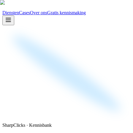
Diensten
Cases
Over ons
Gratis kennismaking
SharpClicks · Kennisbank