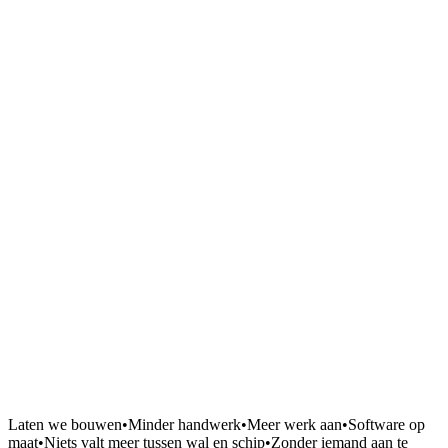
12 juni 2025
10
min
Laten we bouwen
•
Minder handwerk
•
Meer werk aan
•
Software op
maat
•
Niets valt meer tussen wal en schip
•
Zonder iemand aan te