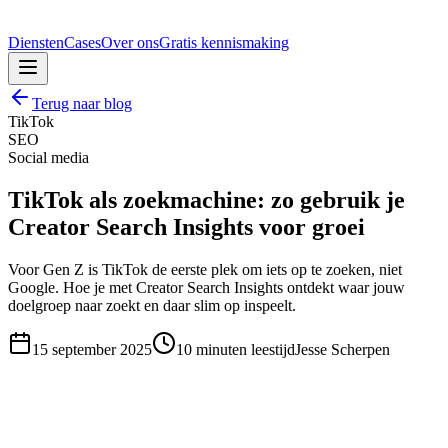
Diensten
Cases
Over ons
Gratis kennismaking
Terug naar blog
TikTok
SEO
Social media
TikTok als zoekmachine: zo gebruik je
Creator Search Insights voor groei
Voor Gen Z is TikTok de eerste plek om iets op te zoeken, niet
Google. Hoe je met Creator Search Insights ontdekt waar jouw
doelgroep naar zoekt en daar slim op inspeelt.
15 september 2025
10
minuten leestijd
Jesse Scherpen
steeds vaker
is het antwoord "TikTok zoeken"