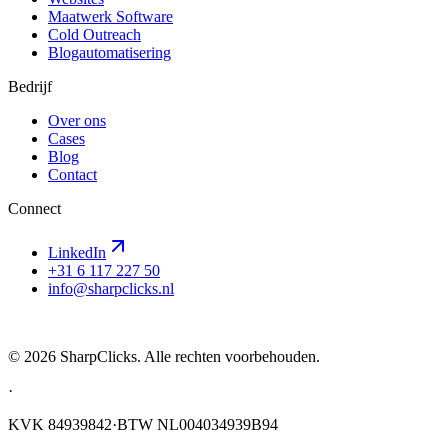
Maatwerk Software
Cold Outreach
Blogautomatisering
Bedrijf
Over ons
Cases
Blog
Contact
Connect
LinkedIn
+31 6 117 227 50
info@sharpclicks.nl
SharpClicks
©
2026
SharpClicks. Alle rechten voorbehouden.
·
KVK 84939842
·
BTW NL004034939B94