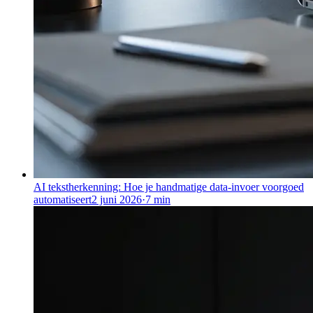
AI tekstherkenning: Hoe je handmatige data-invoer voorgoed
automatiseert
2 juni 2026
·
7
min