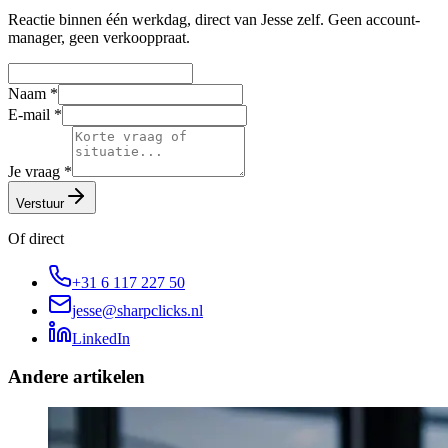
Reactie binnen één werkdag, direct van Jesse zelf. Geen account-
manager, geen verkooppraat.
Naam
*
E-mail
*
Je vraag
*
Verstuur
Of direct
+31 6 117 227 50
jesse@sharpclicks.nl
LinkedIn
Andere artikelen