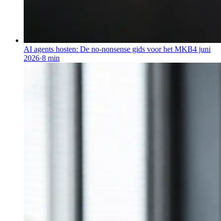
AI agents hosten: De no-nonsense gids voor het MKB
4 juni
2026
·
8
min