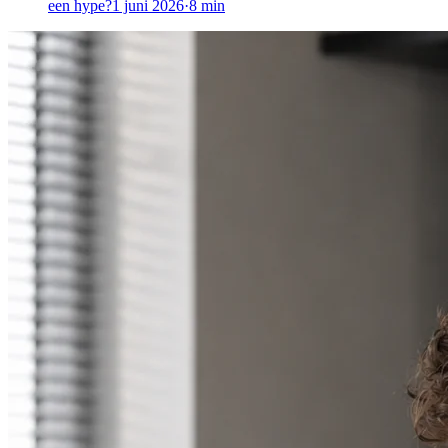
een hype?
1 juni 2026
·
8
min