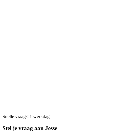
Plan een kennismaking
Blogautomatisering
: blogcontent die ook als TikTok-script
werkt en omgekeerd.
Websites
: landingspagina''s die TikTok-verkeer converteren
in plaats van laten verdampen.
AI-automatisering
: workflows voor video-script-generatie,
captioning en content-distributie.
Blogautomatisering
Snelle vraag
< 1 werkdag
Stel je vraag aan Jesse