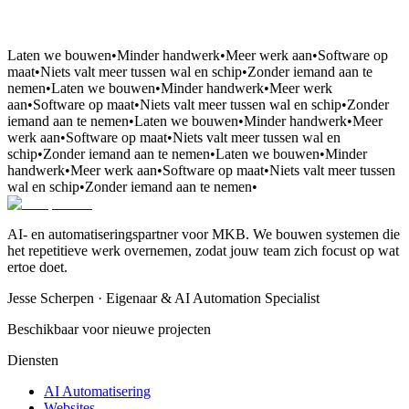
Laten we bouwen
•
Minder handwerk
•
Meer werk aan
•
Software op
maat
•
Niets valt meer tussen wal en schip
•
Zonder iemand aan te
nemen
•
Laten we bouwen
•
Minder handwerk
•
Meer werk
aan
•
Software op maat
•
Niets valt meer tussen wal en schip
•
Zonder
iemand aan te nemen
•
Laten we bouwen
•
Minder handwerk
•
Meer
werk aan
•
Software op maat
•
Niets valt meer tussen wal en
schip
•
Zonder iemand aan te nemen
•
Laten we bouwen
•
Minder
handwerk
•
Meer werk aan
•
Software op maat
•
Niets valt meer tussen
wal en schip
•
Zonder iemand aan te nemen
•
AI- en automatiseringspartner voor MKB. We bouwen systemen die
het repetitieve werk overnemen, zodat jouw team zich focust op wat
ertoe doet.
Jesse Scherpen · Eigenaar & AI Automation Specialist
Beschikbaar voor nieuwe projecten
Diensten
AI Automatisering
Websites