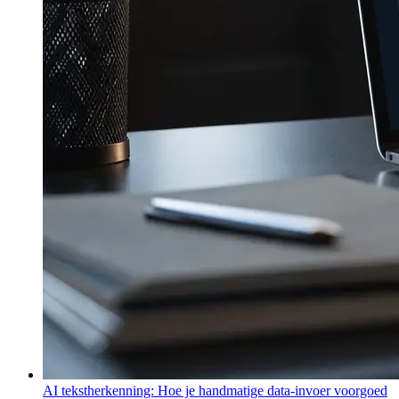
AI tekstherkenning: Hoe je handmatige data-invoer voorgoed