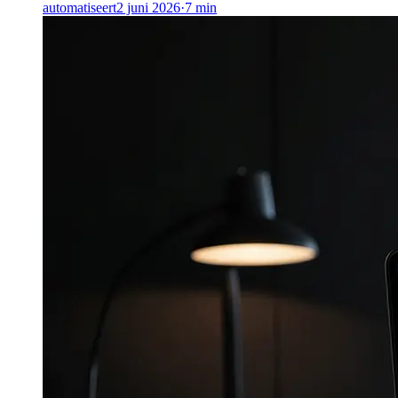
automatiseert
2 juni 2026
·
7
min