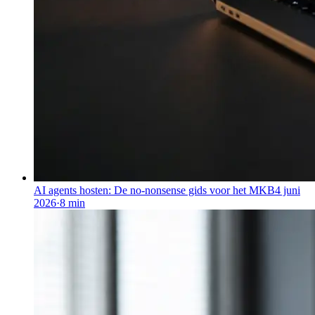
AI agents hosten: De no-nonsense gids voor het MKB
4 juni
2026
·
8
min