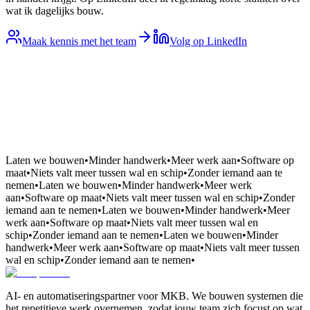
wat ik dagelijks bouw.
Maak kennis met het team
Volg op LinkedIn
Laten we bouwen
•
Minder handwerk
•
Meer werk aan
•
Software op
maat
•
Niets valt meer tussen wal en schip
•
Zonder iemand aan te
nemen
•
Laten we bouwen
•
Minder handwerk
•
Meer werk
aan
•
Software op maat
•
Niets valt meer tussen wal en schip
•
Zonder
iemand aan te nemen
•
Laten we bouwen
•
Minder handwerk
•
Meer
werk aan
•
Software op maat
•
Niets valt meer tussen wal en
schip
•
Zonder iemand aan te nemen
•
Laten we bouwen
•
Minder
handwerk
•
Meer werk aan
•
Software op maat
•
Niets valt meer tussen
wal en schip
•
Zonder iemand aan te nemen
•
AI- en automatiseringspartner voor MKB. We bouwen systemen die
het repetitieve werk overnemen, zodat jouw team zich focust op wat