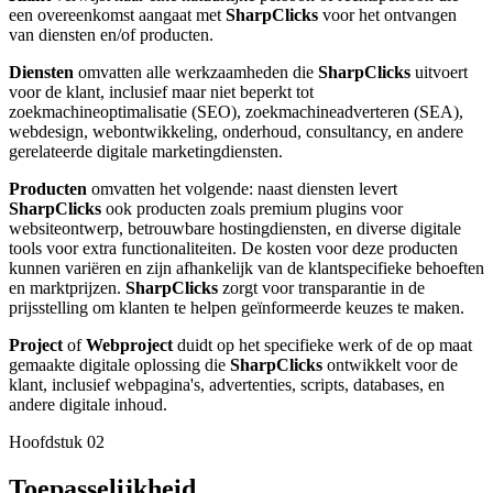
een overeenkomst aangaat met
SharpClicks
voor het ontvangen
van diensten en/of producten.
Diensten
omvatten alle werkzaamheden die
SharpClicks
uitvoert
voor de klant, inclusief maar niet beperkt tot
zoekmachineoptimalisatie (SEO), zoekmachineadverteren (SEA),
webdesign, webontwikkeling, onderhoud, consultancy, en andere
gerelateerde digitale marketingdiensten.
Producten
omvatten het volgende: naast diensten levert
SharpClicks
ook producten zoals premium plugins voor
websiteontwerp, betrouwbare hostingdiensten, en diverse digitale
tools voor extra functionaliteiten. De kosten voor deze producten
kunnen variëren en zijn afhankelijk van de klantspecifieke behoeften
en marktprijzen.
SharpClicks
zorgt voor transparantie in de
prijsstelling om klanten te helpen geïnformeerde keuzes te maken.
Project
of
Webproject
duidt op het specifieke werk of de op maat
gemaakte digitale oplossing die
SharpClicks
ontwikkelt voor de
klant, inclusief webpagina's, advertenties, scripts, databases, en
andere digitale inhoud.
Hoofdstuk
02
Toepasselijkheid