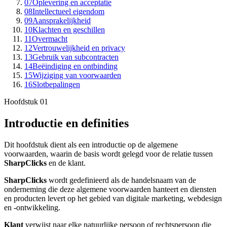
07
Oplevering en acceptatie
08
Intellectueel eigendom
09
Aansprakelijkheid
10
Klachten en geschillen
11
Overmacht
12
Vertrouwelijkheid en privacy
13
Gebruik van subcontracten
14
Beëindiging en ontbinding
15
Wijziging van voorwaarden
16
Slotbepalingen
Hoofdstuk
01
Introductie en definities
Dit hoofdstuk dient als een introductie op de algemene
voorwaarden, waarin de basis wordt gelegd voor de relatie tussen
SharpClicks
en de klant.
SharpClicks
wordt gedefinieerd als de handelsnaam van de
onderneming die deze algemene voorwaarden hanteert en diensten
en producten levert op het gebied van digitale marketing, webdesign
en -ontwikkeling.
Klant
verwijst naar elke natuurlijke persoon of rechtspersoon die