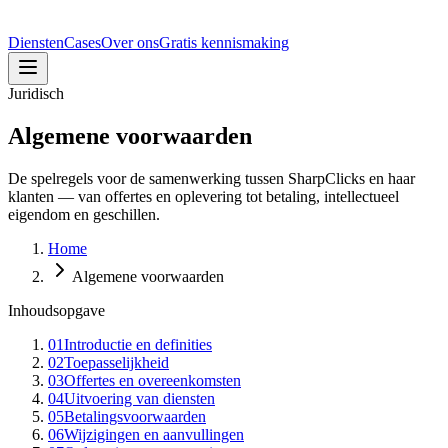
Diensten
Cases
Over ons
Gratis kennismaking
Juridisch
Algemene voorwaarden
De spelregels voor de samenwerking tussen SharpClicks en haar
klanten — van offertes en oplevering tot betaling, intellectueel
eigendom en geschillen.
Home
Algemene voorwaarden
Inhoudsopgave
01
Introductie en definities
02
Toepasselijkheid
03
Offertes en overeenkomsten
04
Uitvoering van diensten
05
Betalingsvoorwaarden
06
Wijzigingen en aanvullingen