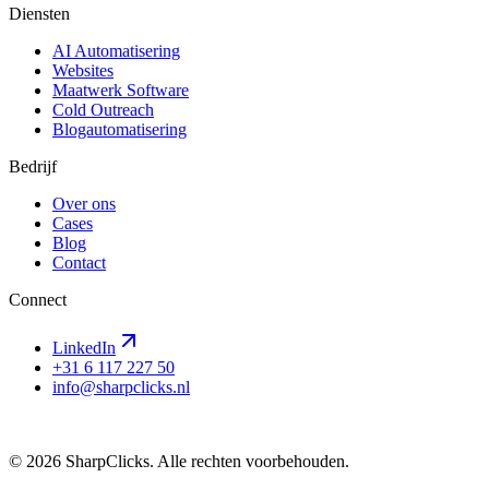
Diensten
AI Automatisering
Websites
Maatwerk Software
Cold Outreach
Blogautomatisering
Bedrijf
Over ons
Cases
Blog
Contact
Connect
LinkedIn
+31 6 117 227 50
info@sharpclicks.nl
SharpClicks
©
2026
SharpClicks. Alle rechten voorbehouden.