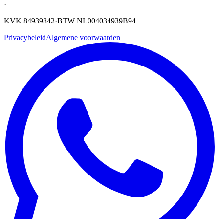
·
KVK 84939842
·
BTW NL004034939B94
Privacybeleid
Algemene voorwaarden