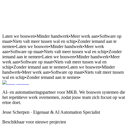
Laten we bouwen
•
Minder handwerk
•
Meer werk aan
•
Software op
maat
•
Niets valt meer tussen wal en schip
•
Zonder iemand aan te
nemen
•
Laten we bouwen
•
Minder handwerk
•
Meer werk
aan
•
Software op maat
•
Niets valt meer tussen wal en schip
•
Zonder
iemand aan te nemen
•
Laten we bouwen
•
Minder handwerk
•
Meer
werk aan
•
Software op maat
•
Niets valt meer tussen wal en
schip
•
Zonder iemand aan te nemen
•
Laten we bouwen
•
Minder
handwerk
•
Meer werk aan
•
Software op maat
•
Niets valt meer tussen
wal en schip
•
Zonder iemand aan te nemen
•
AI- en automatiseringspartner voor MKB. We bouwen systemen die
het repetitieve werk overnemen, zodat jouw team zich focust op wat
ertoe doet.
Jesse Scherpen · Eigenaar & AI Automation Specialist
Beschikbaar voor nieuwe projecten