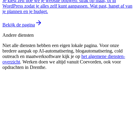
Je kiest zelf hoe we je website bouwen: strak op maat, of in
WordPress zodat je alles zelf kunt aanpassen. Wat past, hangt af van
je plannen en je budget.
Bekijk de pagina
Andere diensten
Niet alle diensten hebben een eigen lokale pagina. Voor onze
bredere aanpak op AI-automatisering, blogautomatisering, cold
outreach en maatwerksoftware kijk je op
het algemene diensten-
overzicht
. Werken doen we altijd vanuit Coevorden, ook voor
opdrachten in
Drenthe
.