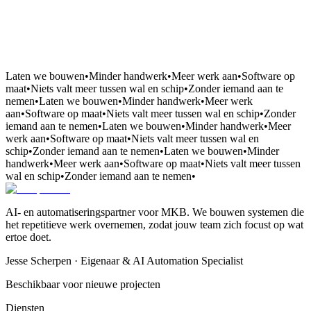
Laten we bouwen
•
Minder handwerk
•
Meer werk aan
•
Software op
maat
•
Niets valt meer tussen wal en schip
•
Zonder iemand aan te
nemen
•
Laten we bouwen
•
Minder handwerk
•
Meer werk
aan
•
Software op maat
•
Niets valt meer tussen wal en schip
•
Zonder
iemand aan te nemen
•
Laten we bouwen
•
Minder handwerk
•
Meer
werk aan
•
Software op maat
•
Niets valt meer tussen wal en
schip
•
Zonder iemand aan te nemen
•
Laten we bouwen
•
Minder
handwerk
•
Meer werk aan
•
Software op maat
•
Niets valt meer tussen
wal en schip
•
Zonder iemand aan te nemen
•
AI- en automatiseringspartner voor MKB. We bouwen systemen die
het repetitieve werk overnemen, zodat jouw team zich focust op wat
ertoe doet.
Jesse Scherpen · Eigenaar & AI Automation Specialist
Beschikbaar voor nieuwe projecten
Diensten