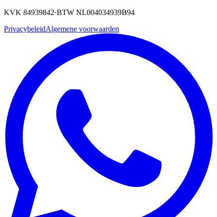
KVK 84939842
·
BTW NL004034939B94
Privacybeleid
Algemene voorwaarden