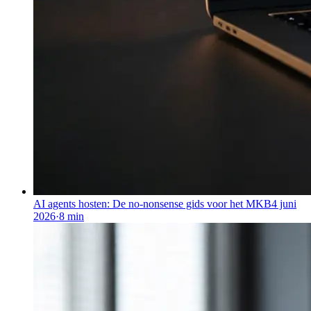
AI agents hosten: De no-nonsense gids voor het MKB
4 juni
2026
·
8
min