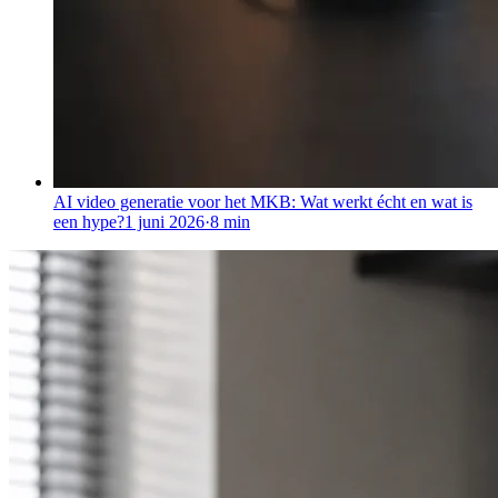
AI video generatie voor het MKB: Wat werkt écht en wat is
een hype?
1 juni 2026
·
8
min