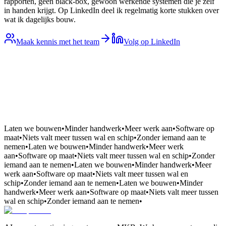
rapporten, geen black-box, gewoon werkende systemen die je zelf
in handen krijgt. Op LinkedIn deel ik regelmatig korte stukken over
wat ik dagelijks bouw.
Maak kennis met het team
Volg op LinkedIn
Laten we bouwen
•
Minder handwerk
•
Meer werk aan
•
Software op
maat
•
Niets valt meer tussen wal en schip
•
Zonder iemand aan te
nemen
•
Laten we bouwen
•
Minder handwerk
•
Meer werk
aan
•
Software op maat
•
Niets valt meer tussen wal en schip
•
Zonder
iemand aan te nemen
•
Laten we bouwen
•
Minder handwerk
•
Meer
werk aan
•
Software op maat
•
Niets valt meer tussen wal en
schip
•
Zonder iemand aan te nemen
•
Laten we bouwen
•
Minder
handwerk
•
Meer werk aan
•
Software op maat
•
Niets valt meer tussen
wal en schip
•
Zonder iemand aan te nemen
•