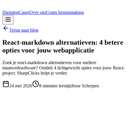
Diensten
Cases
Over ons
Gratis kennismaking
Terug naar blog
React-markdown alternatieven: 4 betere
opties voor jouw webapplicatie
Zoek je react-markdown alternatieven voor snellere
maatwerksoftware? Ontdek 4 lichtgewicht opties voor jouw React-
project. SharpClicks helpt je verder.
24 mei 2026
8
minuten leestijd
Jesse Scherpen
npm install react-markdown