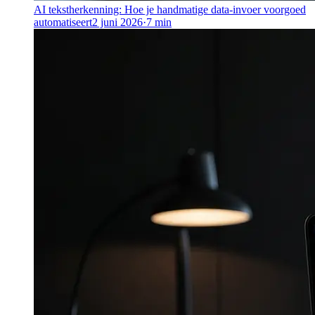
AI tekstherkenning: Hoe je handmatige data-invoer voorgoed
automatiseert
2 juni 2026
·
7
min