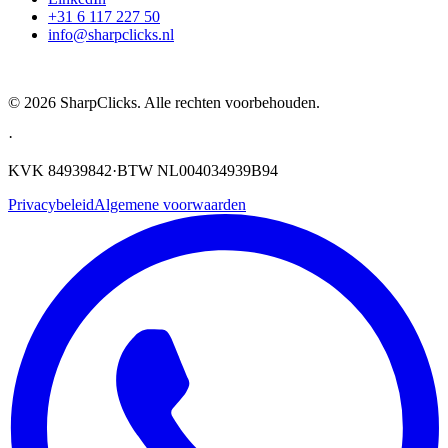
+31 6 117 227 50
info@sharpclicks.nl
SharpClicks
©
2026
SharpClicks. Alle rechten voorbehouden.
·
KVK 84939842
·
BTW NL004034939B94
Privacybeleid
Algemene voorwaarden