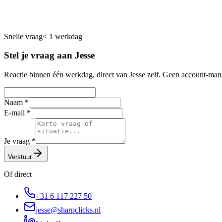
Snelle vraag
< 1 werkdag
Stel je vraag aan Jesse
Reactie binnen één werkdag, direct van Jesse zelf. Geen account-man
Naam
*
E-mail
*
Je vraag
*
Verstuur
Of direct
+31 6 117 227 50
jesse@sharpclicks.nl