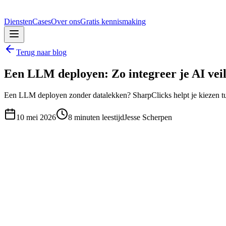
Diensten
Cases
Over ons
Gratis kennismaking
Terug naar blog
Een LLM deployen: Zo integreer je AI veili
Een LLM deployen zonder datalekken? SharpClicks helpt je kiezen tu
10 mei 2026
8
minuten leestijd
Jesse Scherpen