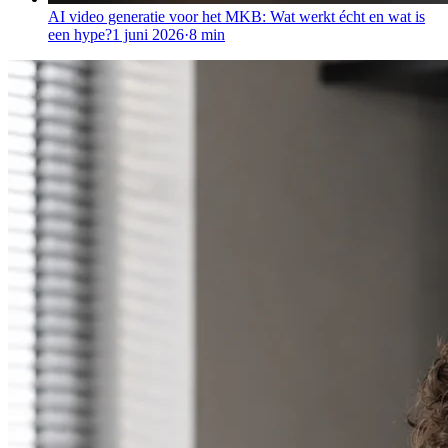
AI video generatie voor het MKB: Wat werkt écht en wat is
een hype?
1 juni 2026
·
8
min