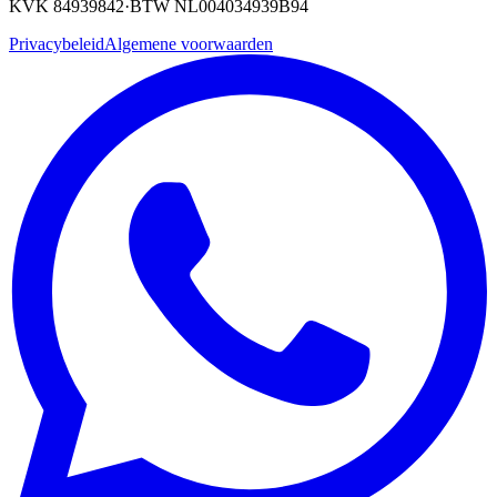
KVK 84939842
·
BTW NL004034939B94
Privacybeleid
Algemene voorwaarden