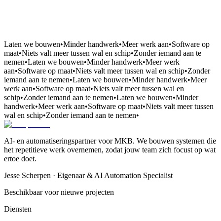
Laten we bouwen
•
Minder handwerk
•
Meer werk aan
•
Software op
maat
•
Niets valt meer tussen wal en schip
•
Zonder iemand aan te
nemen
•
Laten we bouwen
•
Minder handwerk
•
Meer werk
aan
•
Software op maat
•
Niets valt meer tussen wal en schip
•
Zonder
iemand aan te nemen
•
Laten we bouwen
•
Minder handwerk
•
Meer
werk aan
•
Software op maat
•
Niets valt meer tussen wal en
schip
•
Zonder iemand aan te nemen
•
Laten we bouwen
•
Minder
handwerk
•
Meer werk aan
•
Software op maat
•
Niets valt meer tussen
wal en schip
•
Zonder iemand aan te nemen
•
AI- en automatiseringspartner voor MKB. We bouwen systemen die
het repetitieve werk overnemen, zodat jouw team zich focust op wat
ertoe doet.
Jesse Scherpen · Eigenaar & AI Automation Specialist
Beschikbaar voor nieuwe projecten
Diensten