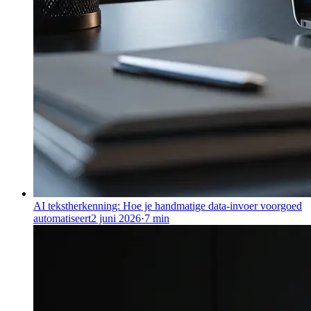
AI tekstherkenning: Hoe je handmatige data-invoer voorgoed
automatiseert
2 juni 2026
·
7
min