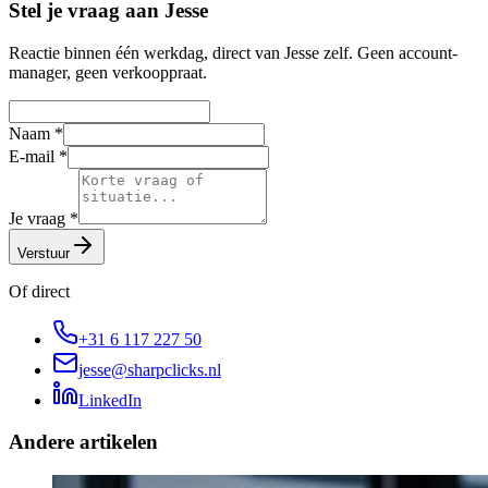
Stel je vraag aan Jesse
Reactie binnen één werkdag, direct van Jesse zelf. Geen account-
manager, geen verkooppraat.
Naam
*
E-mail
*
Je vraag
*
Verstuur
Of direct
+31 6 117 227 50
jesse@sharpclicks.nl
LinkedIn
Andere artikelen