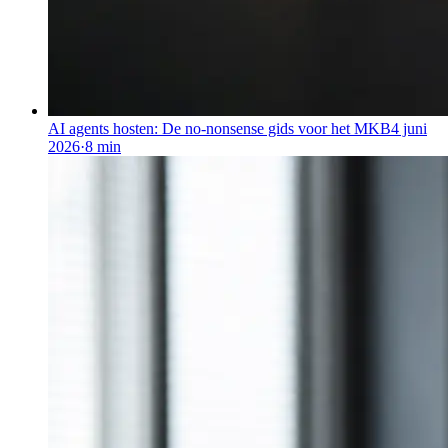
AI agents hosten: De no-nonsense gids voor het MKB
4 juni
2026
·
8
min